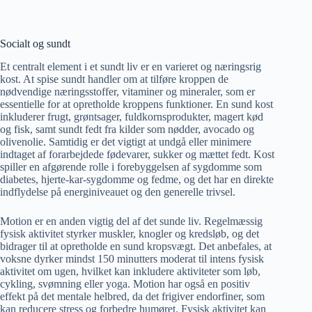
Socialt og sundt
Et centralt element i et sundt liv er en varieret og næringsrig
kost. At spise sundt handler om at tilføre kroppen de
nødvendige næringsstoffer, vitaminer og mineraler, som er
essentielle for at opretholde kroppens funktioner. En sund kost
inkluderer frugt, grøntsager, fuldkornsprodukter, magert kød
og fisk, samt sundt fedt fra kilder som nødder, avocado og
olivenolie. Samtidig er det vigtigt at undgå eller minimere
indtaget af forarbejdede fødevarer, sukker og mættet fedt. Kost
spiller en afgørende rolle i forebyggelsen af sygdomme som
diabetes, hjerte-kar-sygdomme og fedme, og det har en direkte
indflydelse på energiniveauet og den generelle trivsel.
Motion er en anden vigtig del af det sunde liv. Regelmæssig
fysisk aktivitet styrker muskler, knogler og kredsløb, og det
bidrager til at opretholde en sund kropsvægt. Det anbefales, at
voksne dyrker mindst 150 minutters moderat til intens fysisk
aktivitet om ugen, hvilket kan inkludere aktiviteter som løb,
cykling, svømning eller yoga. Motion har også en positiv
effekt på det mentale helbred, da det frigiver endorfiner, som
kan reducere stress og forbedre humøret. Fysisk aktivitet kan