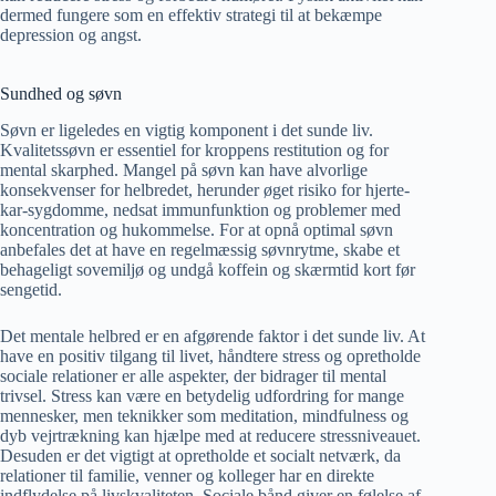
dermed fungere som en effektiv strategi til at bekæmpe
depression og angst.
Sundhed og søvn
Søvn er ligeledes en vigtig komponent i det sunde liv.
Kvalitetssøvn er essentiel for kroppens restitution og for
mental skarphed. Mangel på søvn kan have alvorlige
konsekvenser for helbredet, herunder øget risiko for hjerte-
kar-sygdomme, nedsat immunfunktion og problemer med
koncentration og hukommelse. For at opnå optimal søvn
anbefales det at have en regelmæssig søvnrytme, skabe et
behageligt sovemiljø og undgå koffein og skærmtid kort før
sengetid.
Det mentale helbred er en afgørende faktor i det sunde liv. At
have en positiv tilgang til livet, håndtere stress og opretholde
sociale relationer er alle aspekter, der bidrager til mental
trivsel. Stress kan være en betydelig udfordring for mange
mennesker, men teknikker som meditation, mindfulness og
dyb vejrtrækning kan hjælpe med at reducere stressniveauet.
Desuden er det vigtigt at opretholde et socialt netværk, da
relationer til familie, venner og kolleger har en direkte
indflydelse på livskvaliteten. Sociale bånd giver en følelse af